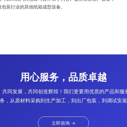
纸包装行业的其他纸箱成型设备。
用心服务，品质卓越
，共同发展，共同创造辉煌！我们更要用优质的产品和服
务，从原材料采购到生产加工，到出厂包装，到调试安
立即咨询 →