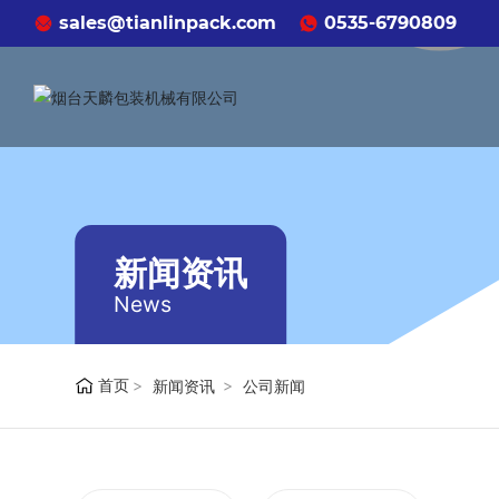
sales@tianlinpack.com
0535-6790809
新闻资讯
News
首页
新闻资讯
公司新闻