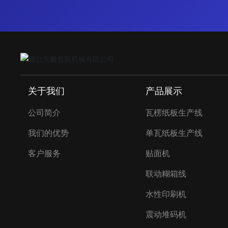
关于我们
产品展示
公司简介
瓦楞纸板生产线
我们的优势
单瓦纸板生产线
客户服务
贴面机
联动糊箱线
水性印刷机
震动堆码机